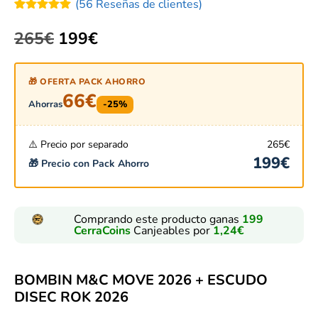
(
56
Reseñas de clientes)
Valorado
56
con
5.00
265
€
199
€
de 5 en
base a
valoraciones
de clientes
🎁 OFERTA PACK AHORRO
66
€
Ahorras
-25%
⚠️ Precio por separado
265
€
199
€
🎁 Precio con Pack Ahorro
Comprando este producto ganas
199
CerraCoins
Canjeables por
1,24
€
BOMBIN M&C MOVE 2026 + ESCUDO
DISEC ROK 2026