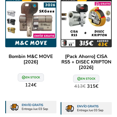
Bombin M&C MOVE
[Pack Ahorro] CISA
[2026]
RS5 + DISEC KRIPTON
[2026]
EN STOCK
EN STOCK
124
€
413
€
315
€
ENVÍO GRATIS
ENVÍO GRATIS
Entrega Jue 03 Sep
Entrega Jue 03 Sep