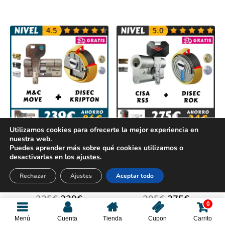
Utilizamos cookies para ofrecerte la mejor experiencia en
nuestra web.
[Pack Ahorro] M&C
[Pack Ahorro] CISA
Puedes aprender más sobre qué cookies utilizamos o
MOVE + DISEC
RS5 + DISEC ROK
desactivarlas en los
ajustes
.
KRIPTON [2026]
[2026]
Rechazar
Ajustes
Aceptar todo
EN STOCK
EN STOCK
325
€
239
€
295
€
275
€
0
Menú
Cuenta
Tienda
Cupon
Carrito