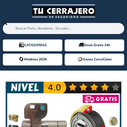
🛍️️
🚚
CATEGORÍAS
Envío Gratis 24h
🔄
🪙️
Modelos 2026
Ganas CerraCoins
[Pack Ahorro] M&C MOVE + DISEC ROK [2026]