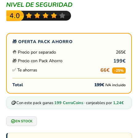
NIVEL DE SEGURIDAD
🎁 OFERTA PACK AHORRO
🤚 Precio por separado
265
€
199
€
🎁 Precio con Pack Ahorro
66
€
✅ Te ahorras
-25%
Total
199
€
IVA incluido
🪙
Con este pack ganas
199
CerraCoins
· canjeables por
1,24
€
EN STOCK