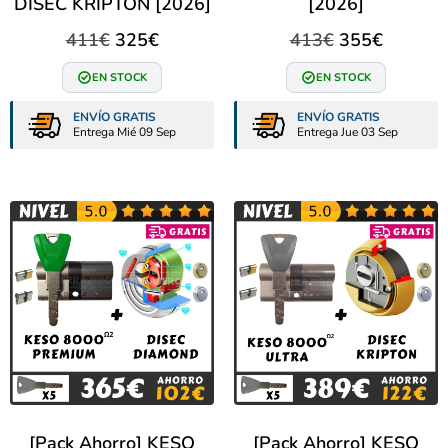
DISEC KRIPTON [2026]
[2026]
411
€
325
€
413
€
355
€
EN STOCK
EN STOCK
ENVÍO GRATIS
ENVÍO GRATIS
Entrega Mié 09 Sep
Entrega Jue 03 Sep
[Pack Ahorro] KESO
[Pack Ahorro] KESO