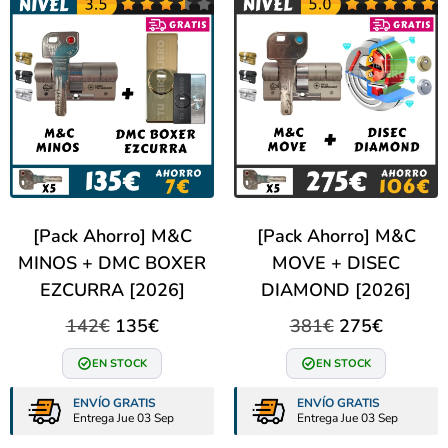
[Pack Ahorro] M&C
[Pack Ahorro] M&C
MINOS + DMC BOXER
MOVE + DISEC
EZCURRA [2026]
DIAMOND [2026]
142
€
135
€
381
€
275
€
EN STOCK
EN STOCK
ENVÍO GRATIS
ENVÍO GRATIS
Entrega Jue 03 Sep
Entrega Jue 03 Sep