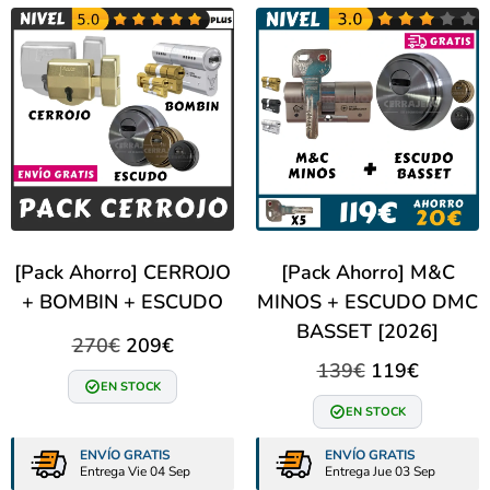
[Pack Ahorro] CERROJO
[Pack Ahorro] M&C
+ BOMBIN + ESCUDO
MINOS + ESCUDO DMC
BASSET [2026]
270
€
209
€
139
€
119
€
EN STOCK
EN STOCK
ENVÍO GRATIS
ENVÍO GRATIS
Entrega Vie 04 Sep
Entrega Jue 03 Sep