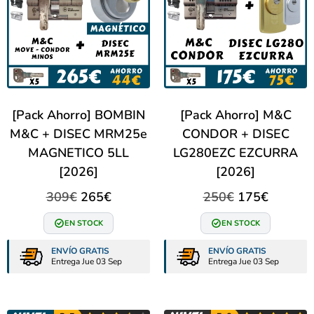
[Pack Ahorro] BOMBIN
[Pack Ahorro] M&C
M&C + DISEC MRM25e
CONDOR + DISEC
MAGNETICO 5LL
LG280EZC EZCURRA
[2026]
[2026]
309
€
265
€
250
€
175
€
EN STOCK
EN STOCK
ENVÍO GRATIS
ENVÍO GRATIS
Entrega Jue 03 Sep
Entrega Jue 03 Sep