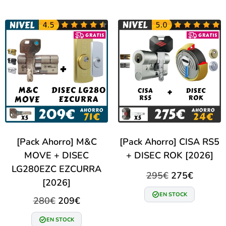
[Pack Ahorro] M&C
[Pack Ahorro] CISA RS5
MOVE + DISEC
+ DISEC ROK [2026]
LG280EZC EZCURRA
295
€
275
€
[2026]
EN STOCK
280
€
209
€
EN STOCK