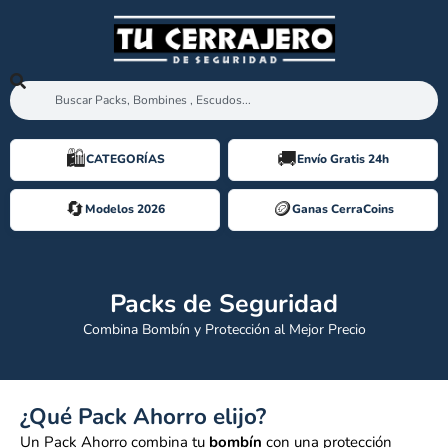
🛍️️
🚚
CATEGORÍAS
Envío Gratis 24h
🔄
🪙️
Modelos 2026
Ganas CerraCoins
Packs de Seguridad
Combina Bombín y Protección al Mejor Precio
¿Qué Pack Ahorro elijo?
Un Pack Ahorro combina tu
bombín
con una protección