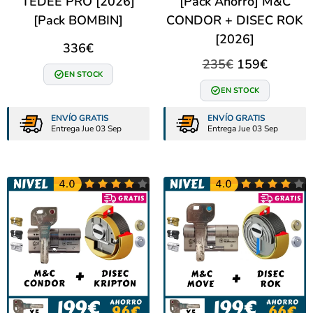
TEDEE PRO [2026]
[Pack Ahorro] M&C
[Pack BOMBIN]
CONDOR + DISEC ROK
[2026]
336
€
235
€
159
€
EN STOCK
EN STOCK
ENVÍO GRATIS
ENVÍO GRATIS
Entrega Jue 03 Sep
Entrega Jue 03 Sep