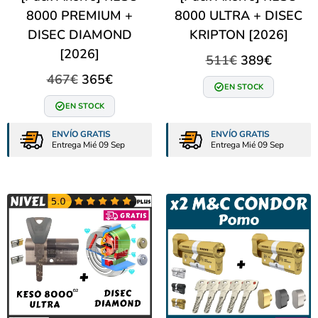
8000 PREMIUM +
8000 ULTRA + DISEC
DISEC DIAMOND
KRIPTON [2026]
[2026]
511
€
389
€
467
€
365
€
EN STOCK
EN STOCK
ENVÍO GRATIS
ENVÍO GRATIS
Entrega Mié 09 Sep
Entrega Mié 09 Sep