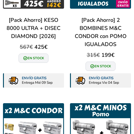
[Pack Ahorro] KESO
[Pack Ahorro] 2
8000 ULTRA + DISEC
BOMBINES M&C
DIAMOND [2026]
CONDOR con POMO
IGUALADOS
567
€
425
€
315
€
199
€
EN STOCK
EN STOCK
ENVÍO GRATIS
ENVÍO GRATIS
Entrega Mié 09 Sep
Entrega Vie 04 Sep