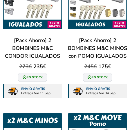
[Pack Ahorro] 2
[Pack Ahorro] 2
BOMBINES M&C
BOMBINES M&C MINOS
CONDOR IGUALADOS
con POMO IGUALADOS
273
€
235
€
245
€
175
€
EN STOCK
EN STOCK
ENVÍO GRATIS
ENVÍO GRATIS
Entrega Vie 11 Sep
Entrega Vie 04 Sep