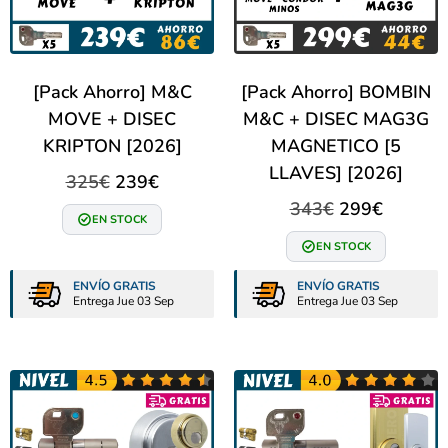
[Pack Ahorro] M&C
[Pack Ahorro] BOMBIN
MOVE + DISEC
M&C + DISEC MAG3G
KRIPTON [2026]
MAGNETICO [5
LLAVES] [2026]
325
€
239
€
343
€
299
€
EN STOCK
EN STOCK
ENVÍO GRATIS
ENVÍO GRATIS
Entrega Jue 03 Sep
Entrega Jue 03 Sep