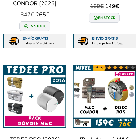
CONDOR [2026]
189
€
149
€
347
€
265
€
EN STOCK
EN STOCK
ENVÍO GRATIS
ENVÍO GRATIS
Entrega Vie 04 Sep
Entrega Jue 03 Sep