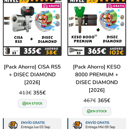
[Pack Ahorro] CISA RS5
[Pack Ahorro] KESO
+ DISEC DIAMOND
8000 PREMIUM +
[2026]
DISEC DIAMOND
[2026]
413
€
355
€
467
€
365
€
EN STOCK
EN STOCK
ENVÍO GRATIS
ENVÍO GRATIS
Entrega Jue 03 Sep
Entrega Mié 09 Sep