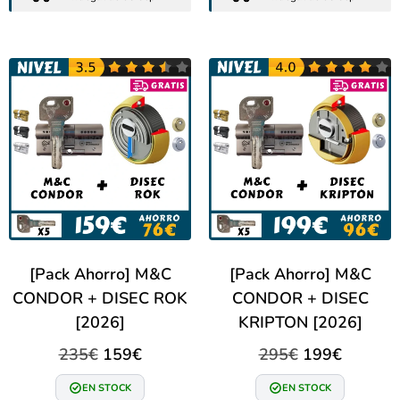
[Pack Ahorro] M&C
[Pack Ahorro] M&C
CONDOR + DISEC ROK
CONDOR + DISEC
[2026]
KRIPTON [2026]
235
€
159
€
295
€
199
€
EN STOCK
EN STOCK