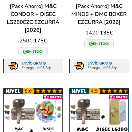
[Pack Ahorro] M&C
[Pack Ahorro] M&C
CONDOR + DISEC
MINOS + DMC BOXER
LG280EZC EZCURRA
EZCURRA [2026]
[2026]
142
€
135
€
250
€
175
€
EN STOCK
EN STOCK
ENVÍO GRATIS
ENVÍO GRATIS
Entrega Jue 03 Sep
Entrega Jue 03 Sep