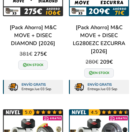
[Pack Ahorro] M&C
[Pack Ahorro] M&C
MOVE + DISEC
MOVE + DISEC
DIAMOND [2026]
LG280EZC EZCURRA
[2026]
381
€
275
€
280
€
209
€
EN STOCK
EN STOCK
ENVÍO GRATIS
ENVÍO GRATIS
Entrega Jue 03 Sep
Entrega Jue 03 Sep