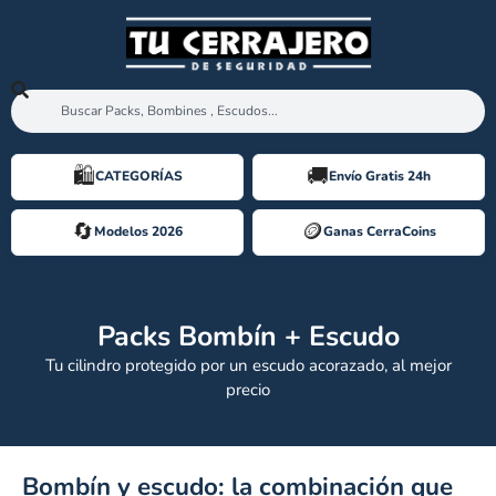
🛍️️
🚚
CATEGORÍAS
Envío Gratis 24h
🔄
🪙️
Modelos 2026
Ganas CerraCoins
Packs Bombín + Escudo
Tu cilindro protegido por un escudo acorazado, al mejor
precio
Bombín y escudo: la combinación que