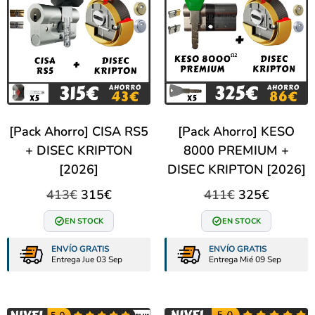
[Pack Ahorro] CISA RS5
[Pack Ahorro] KESO
+ DISEC KRIPTON
8000 PREMIUM +
[2026]
DISEC KRIPTON [2026]
413
€
315
€
411
€
325
€
EN STOCK
EN STOCK
ENVÍO GRATIS
ENVÍO GRATIS
Entrega Jue 03 Sep
Entrega Mié 09 Sep