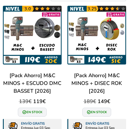
[Pack Ahorro] M&C
[Pack Ahorro] M&C
MINOS + ESCUDO DMC
MINOS + DISEC ROK
BASSET [2026]
[2026]
139
€
119
€
189
€
149
€
EN STOCK
EN STOCK
ENVÍO GRATIS
ENVÍO GRATIS
Entrega Jue 03 Sep
Entrega Jue 03 Sep