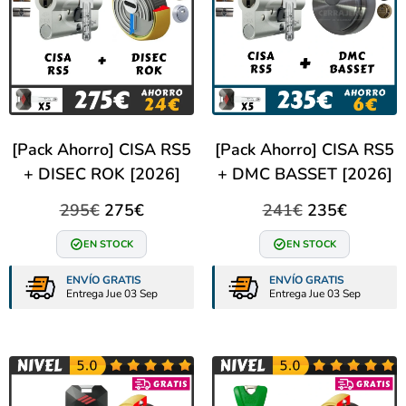
[Pack Ahorro] CISA RS5
[Pack Ahorro] CISA RS5
+ DISEC ROK [2026]
+ DMC BASSET [2026]
295
€
275
€
241
€
235
€
EN STOCK
EN STOCK
ENVÍO GRATIS
ENVÍO GRATIS
Entrega Jue 03 Sep
Entrega Jue 03 Sep