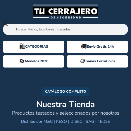
🛍️️
🚚
CATEGORÍAS
Envío Gratis 24h
🔄
🪙️
Modelos 2026
Ganas CerraCoins
CATÁLOGO COMPLETO
Nuestra Tienda
Productos testados y seleccionados por nosotros
Distribuidor M&C | KESO | DISEC | SAG | TEDEE