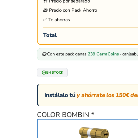
🤚 Precio por separado
🎁 Precio con Pack Ahorro
✅ Te ahorras
Total
🪙
Con este pack ganas
239
CerraCoins
· canjeab
EN STOCK
Instálalo tú
y ahórrate los 150€ del
COLOR BOMBIN
*