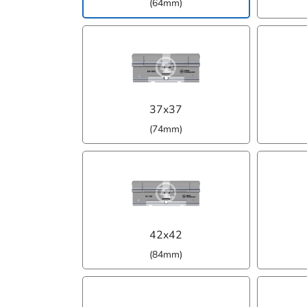
(64mm)
37x37
(74mm)
42x42
(84mm)