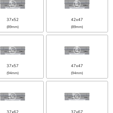
37x52
42x47
(89mm)
(89mm)
37x57
47x47
(94mm)
(94mm)
37x62
37x67