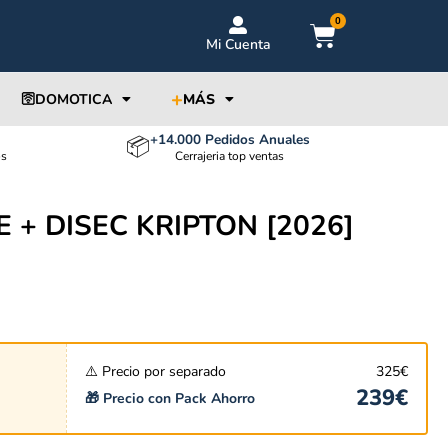
0
Mi Cuenta
+
🛜DOMOTICA
MÁS
+14.000 Pedidos Anuales
📦
os
Cerrajeria top ventas
E + DISEC KRIPTON [2026]
⚠️ Precio por separado
325
€
239
€
🎁 Precio con Pack Ahorro