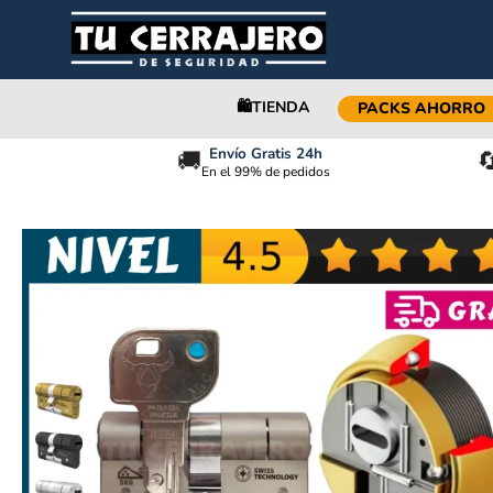
🛍️TIENDA
PACKS AHORRO
Envío Gratis 24h
🚚

En el 99% de pedidos
[Pack Ahorro] M&C MOVE + DISEC KRIPTON [2026]