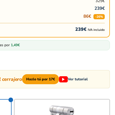
325
€
239
€
86
€
-26%
239
€
IVA incluido
les por
1,49
€
 cerrajero
Hazlo tú por 17€
Ver tutorial