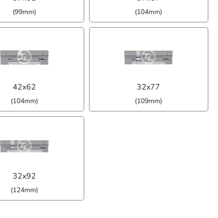
(99mm)
(104mm)
42x62
32x77
(104mm)
(109mm)
32x92
(124mm)