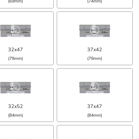
(69mm)
(74mm)
32x47
37x42
(79mm)
(79mm)
32x52
37x47
(84mm)
(84mm)