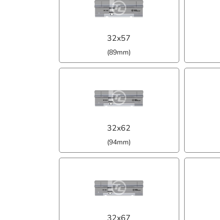
32x57
(89mm)
32x62
(94mm)
32x67