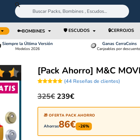
🛡️ ESCUDOS
🔒CERROJOS
🔑BOMBINES
Siempre la Última Versión
Ganas CerraCoins

🪙
Modelos 2026
Canjeables por descuent
[Pack Ahorro] M&C MOV
(
44
Reseñas de clientes)
Valorado
44
con
5.00
325
€
239
€
de 5 en
base a
valoraciones
de clientes
🎁 OFERTA PACK AHORRO
86
€
Ahorras
-26%