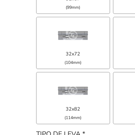
(99mm)
32x72
(104mm)
32x82
(114mm)
TIPO DE LEVA
*