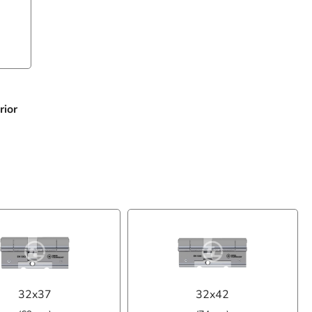
rior
32x37
32x42