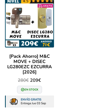
[Pack Ahorro] M&C
MOVE + DISEC
LG280EZC EZCURRA
[2026]
280
€
209
€
EN STOCK
ENVÍO GRATIS
Entrega Jue 03 Sep