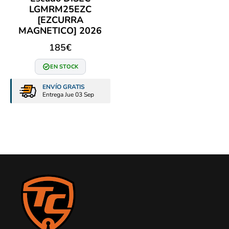
LGMRM25EZC
[EZCURRA
MAGNETICO] 2026
185
€
EN STOCK
ENVÍO GRATIS
Entrega Jue 03 Sep