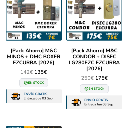
[Pack Ahorro] M&C
[Pack Ahorro] M&C
MINOS + DMC BOXER
CONDOR + DISEC
EZCURRA [2026]
LG280EZC EZCURRA
[2026]
142
€
135
€
250
€
175
€
EN STOCK
EN STOCK
ENVÍO GRATIS
Entrega Jue 03 Sep
ENVÍO GRATIS
Entrega Jue 03 Sep