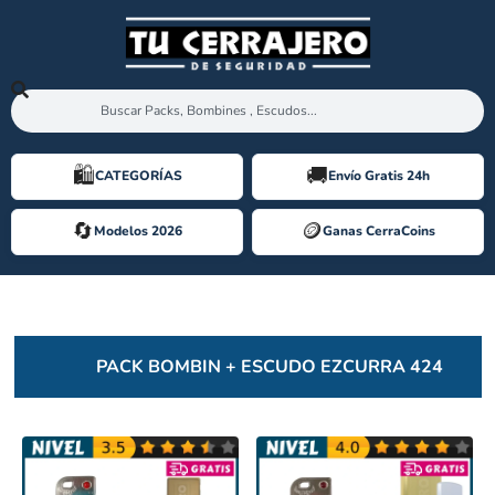
🛍️️
🚚
CATEGORÍAS
Envío Gratis 24h
🔄
🪙️
Modelos 2026
Ganas CerraCoins
ESCUDOS EZCURRA 424
PACK BOMBIN + ESCUDO EZCURRA 424