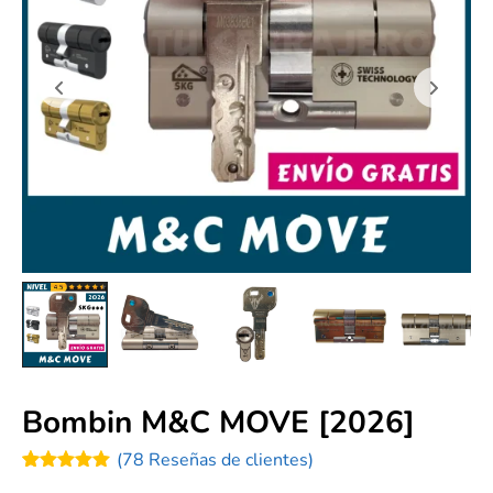
Bombin M&C MOVE [2026]
(
78
Reseñas de clientes)
Valorado
78