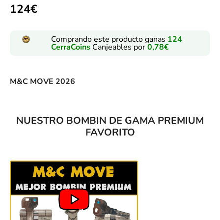
con
5.00
124
€
de 5 en
base a
valoraciones
de clientes
Comprando este producto ganas
124
CerraCoins
Canjeables por
0,78
€
M&C MOVE 2026
NUESTRO BOMBIN DE GAMA PREMIUM
FAVORITO