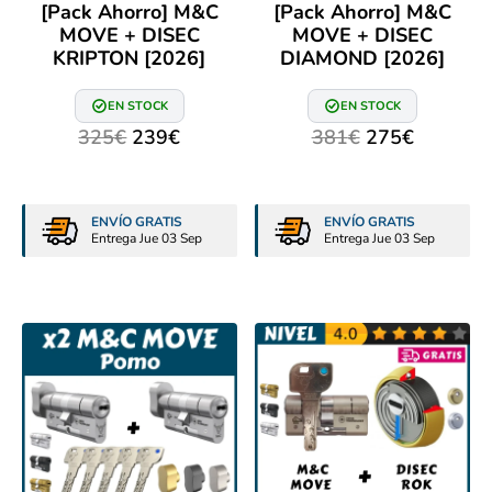
[Pack Ahorro] M&C
[Pack Ahorro] M&C
MOVE + DISEC
MOVE + DISEC
KRIPTON [2026]
DIAMOND [2026]
EN STOCK
EN STOCK
325
€
239
€
381
€
275
€
ENVÍO GRATIS
ENVÍO GRATIS
Entrega Jue 03 Sep
Entrega Jue 03 Sep