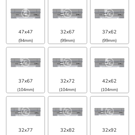
47x47
32x67
37x62
(94mm)
(99mm)
(99mm)
37x67
32x72
42x62
(104mm)
(104mm)
(104mm)
32x77
32x82
32x92