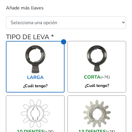
Añade más llaves
TIPO DE LEVA
*
CORTA
LARGA
(
+
7
€
)
¿Cuál tengo?
¿Cuál tengo?
10 DIENTES
13 DIENTES
(
+
7
€
)
(
+
7
€
)