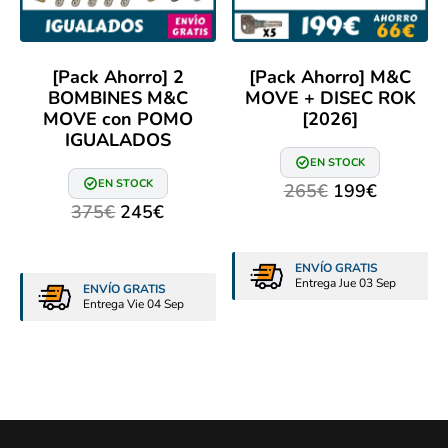
[Pack Ahorro] 2
[Pack Ahorro] M&C
BOMBINES M&C
MOVE + DISEC ROK
MOVE con POMO
[2026]
IGUALADOS
EN STOCK
EN STOCK
265
€
199
€
375
€
245
€
ENVÍO GRATIS
Entrega Jue 03 Sep
ENVÍO GRATIS
Entrega Vie 04 Sep