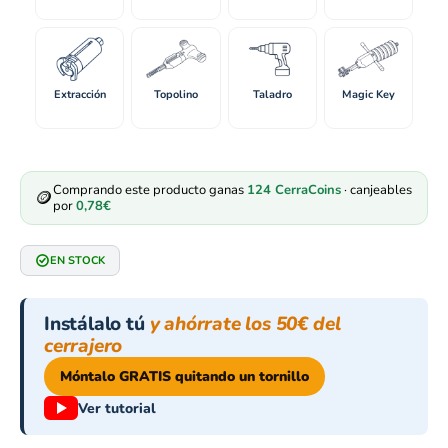
Extracción
Topolino
Taladro
Magic Key
Comprando este producto ganas
124
CerraCoins
· canjeables
🪙
por
0,78
€
EN STOCK
Instálalo tú
y ahórrate los 50€ del
cerrajero
Móntalo GRATIS quitando un tornillo
Ver tutorial