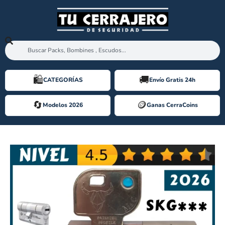
🛍️️
🚚
CATEGORÍAS
Envío Gratis 24h
🔄
🪙️
Modelos 2026
Ganas CerraCoins
Bombin M&C MOVE [2026]