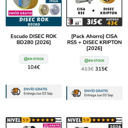
Escudo DISEC ROK
[Pack Ahorro] CISA
BD280 [2026]
RS5 + DISEC KRIPTON
[2026]
EN STOCK
EN STOCK
104
€
413
€
315
€
ENVÍO GRATIS
ENVÍO GRATIS
Entrega Jue 03 Sep
Entrega Jue 03 Sep