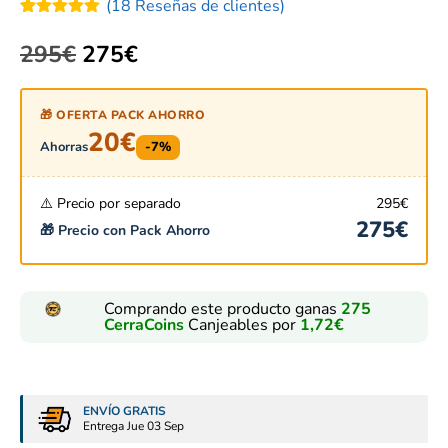
(
18
Reseñas de clientes)
Valorado
18
con
5.00
295
€
275
€
de 5 en
base a
valoraciones
de clientes
🎁 OFERTA PACK AHORRO
20
€
Ahorras
-7%
⚠️ Precio por separado
295
€
275
€
🎁 Precio con Pack Ahorro
Comprando este producto ganas
275
CerraCoins
Canjeables por
1,72
€
ENVÍO GRATIS
Entrega Jue 03 Sep