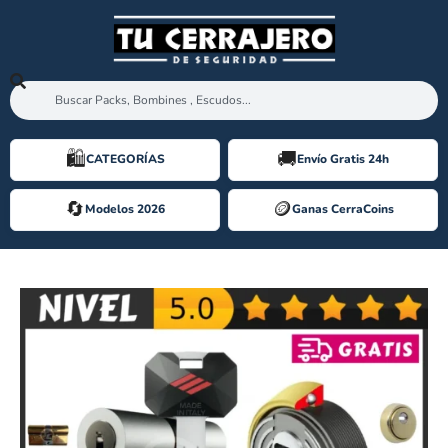
🛍️️
🚚
CATEGORÍAS
Envío Gratis 24h
🔄
🪙️
Modelos 2026
Ganas CerraCoins
[Pack Ahorro] CISA RS5 + DISEC ROK [2026]