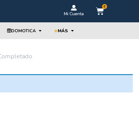
0
Mi Cuenta
+
🛜DOMOTICA
MÁS
Completado