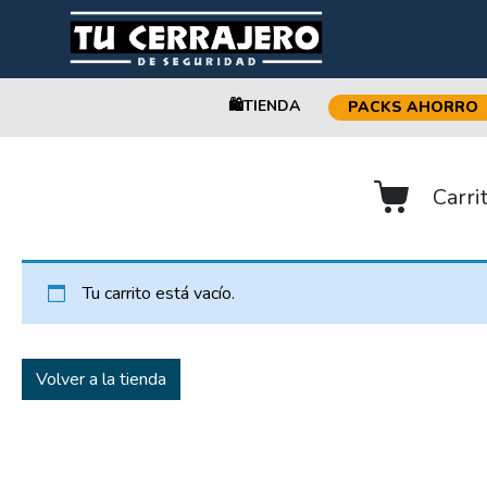
🛍️TIENDA
PACKS AHORRO
CARRITO
Carri
Tu carrito está vacío.
Volver a la tienda