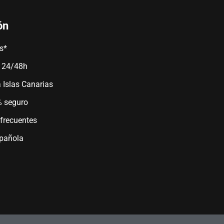
ón
is*
n 24/48h
a Islas Canarias
 seguro
frecuentes
spañola