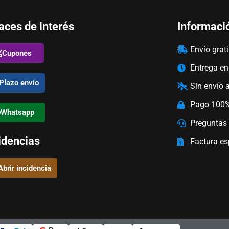
aces de interés
Informaci
Envío grat
Cupones
Entrega e
Plazo envío
Sin envío 
Pago 100%
Whatsapp
Preguntas 
idencias
Factura e
Abrir incidencia