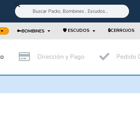
🛡️ ESCUDOS
🔒CERROJOS
🔑BOMBINES
to
Dirección y Pago
Pedido 