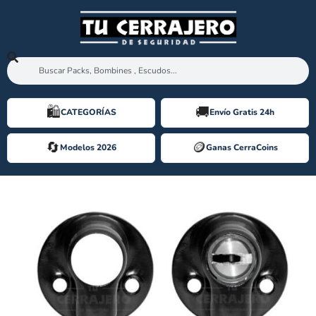
🛍️️
🚚
CATEGORÍAS
Envío Gratis 24h
🔄
🪙️
Modelos 2026
Ganas CerraCoins
ESCUDO CALAVERA EZCURRA