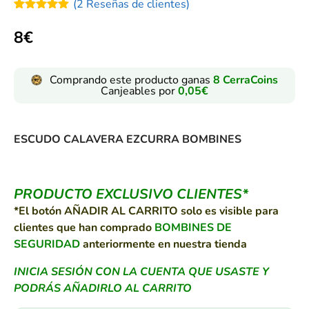
(
2
Reseñas de clientes)
Valorado
2
con
5.00
8
€
de 5 en
base a
valoraciones
de clientes
Comprando este producto ganas
8
CerraCoins
Canjeables por
0,05
€
ESCUDO CALAVERA EZCURRA BOMBINES
PRODUCTO EXCLUSIVO CLIENTES*
*El botón AÑADIR AL CARRITO solo es visible para
clientes que han comprado
BOMBINES DE
SEGURIDAD
anteriormente en nuestra tienda
INICIA SESIÓN CON LA CUENTA QUE USASTE Y
PODRÁS AÑADIRLO AL CARRITO