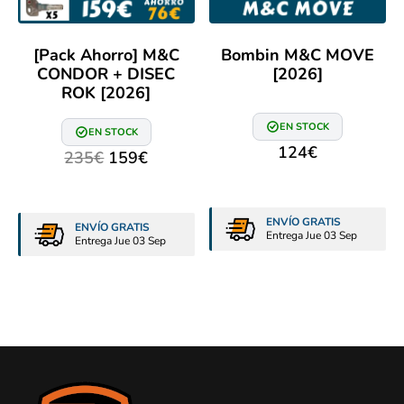
[Pack Ahorro] M&C
Bombin M&C MOVE
CONDOR + DISEC
[2026]
ROK [2026]
EN STOCK
EN STOCK
124
€
235
€
159
€
ENVÍO GRATIS
ENVÍO GRATIS
Entrega Jue 03 Sep
Entrega Jue 03 Sep