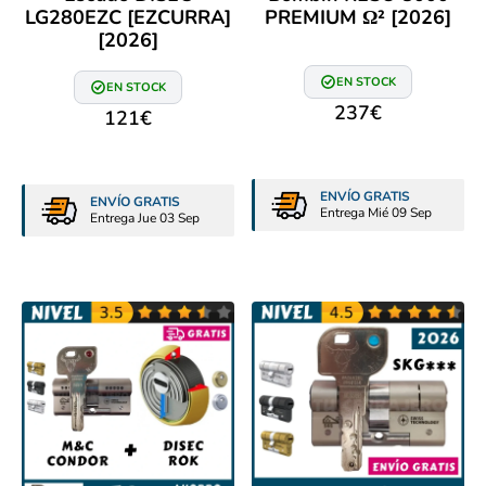
LG280EZC [EZCURRA]
PREMIUM Ω² [2026]
[2026]
EN STOCK
EN STOCK
237
€
121
€
ENVÍO GRATIS
ENVÍO GRATIS
Entrega Mié 09 Sep
Entrega Jue 03 Sep