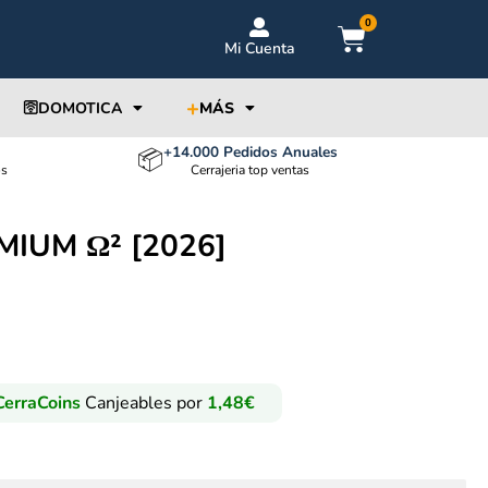
0
Mi Cuenta
+
🛜DOMOTICA
MÁS
+14.000 Pedidos Anuales
📦
os
Cerrajeria top ventas
MIUM Ω² [2026]
erraCoins
Canjeables por
1,48
€