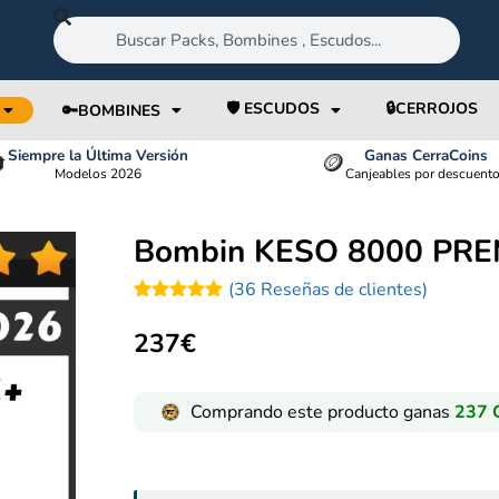
🛡️ ESCUDOS
🔒CERROJOS
🔑BOMBINES
Siempre la Última Versión
Ganas CerraCoins

🪙
Modelos 2026
Canjeables por descuent
Bombin KESO 8000 PRE
(
36
Reseñas de clientes)
Valorado
36
con
5.00
237
€
de 5 en
base a
valoraciones
de clientes
Comprando este producto ganas
237
C