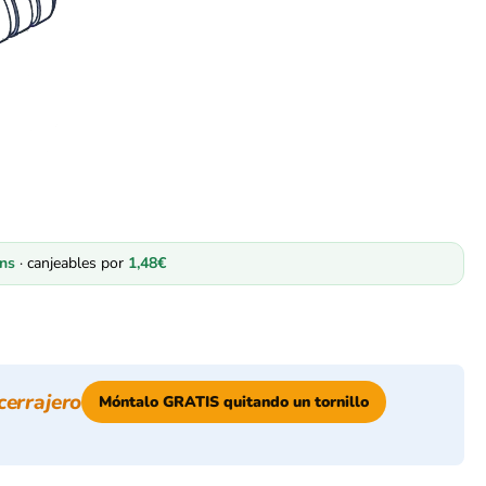
ns
· canjeables por
1,48
€
cerrajero
Móntalo GRATIS quitando un tornillo