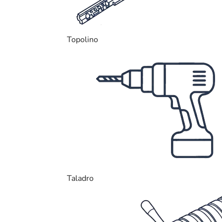
Topolino
Taladro