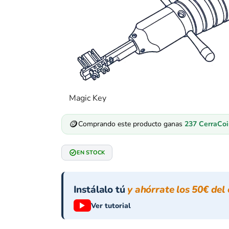
Magic Key
🪙
Comprando este producto ganas
237
CerraCoi
EN STOCK
Instálalo tú
y ahórrate los 50€ del 
Ver tutorial