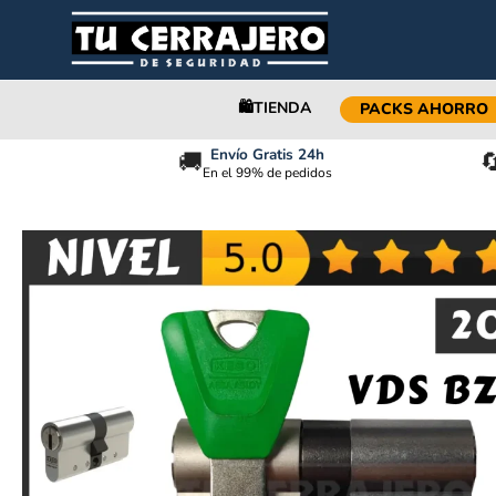
🛍️TIENDA
PACKS AHORRO
Envío Gratis 24h
🚚

En el 99% de pedidos
Bombin KESO 8000 PREMIUM Ω² [2026]