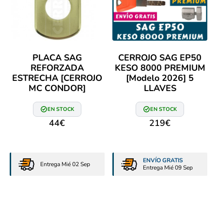
PLACA SAG
CERROJO SAG EP50
REFORZADA
KESO 8000 PREMIUM
ESTRECHA [CERROJO
[Modelo 2026] 5
MC CONDOR]
LLAVES
EN STOCK
EN STOCK
44
€
219
€
ENVÍO GRATIS
Entrega Mié 02 Sep
Entrega Mié 09 Sep