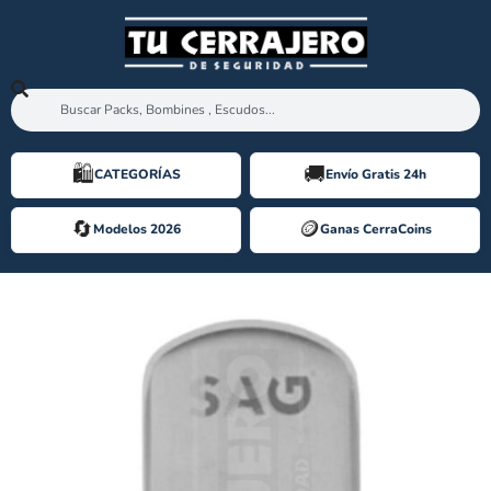
🛍️️
🚚
CATEGORÍAS
Envío Gratis 24h
🔄
🪙️
Modelos 2026
Ganas CerraCoins
PLACA SAG REFORZADA ESTRECHA [EP40 / EP50]