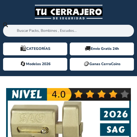
🛍️️
🚚
CATEGORÍAS
Envío Gratis 24h
🔄
🪙️
Modelos 2026
Ganas CerraCoins
CERROJO SAG EP50 KESO 8000 PREMIUM [Modelo 2026] 5 LLAVES