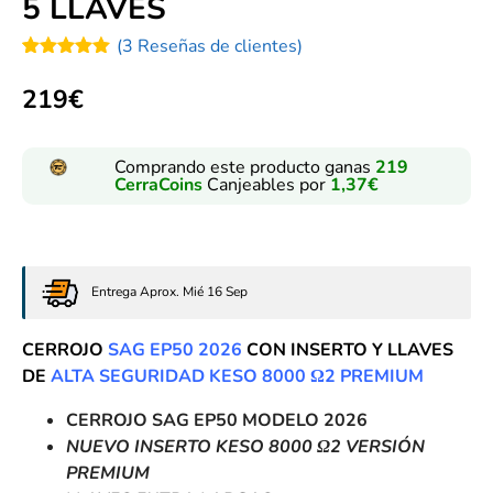
5 LLAVES
(
3
Reseñas de clientes)
Valorado
3
con
5.00
219
€
de 5 en
base a
valoraciones
de clientes
Comprando este producto ganas
219
CerraCoins
Canjeables por
1,37
€
Entrega Aprox. Mié 16 Sep
CERROJO
SAG EP50
2026
CON INSERTO Y LLAVES
DE
ALTA SEGURIDAD KESO 8000 Ω2 PREMIUM
CERROJO SAG EP50 MODELO 2026
NUEVO INSERTO KESO 8000 Ω2 VERSIÓN
PREMIUM