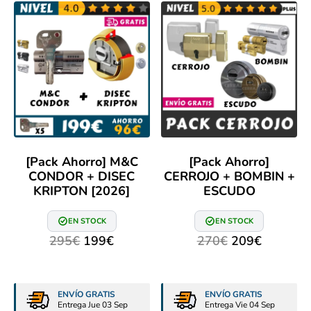
[Pack Ahorro] M&C
[Pack Ahorro]
CONDOR + DISEC
CERROJO + BOMBIN +
KRIPTON [2026]
ESCUDO
EN STOCK
EN STOCK
295
€
199
€
270
€
209
€
ENVÍO GRATIS
ENVÍO GRATIS
Entrega Jue 03 Sep
Entrega Vie 04 Sep