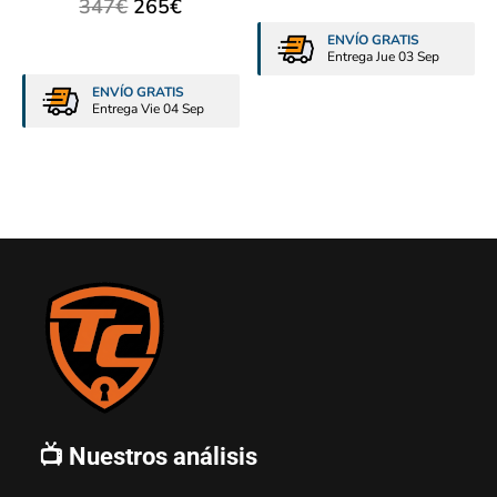
347
€
265
€
ENVÍO GRATIS
Entrega Jue 03 Sep
ENVÍO GRATIS
Entrega Vie 04 Sep
📺 Nuestros análisis