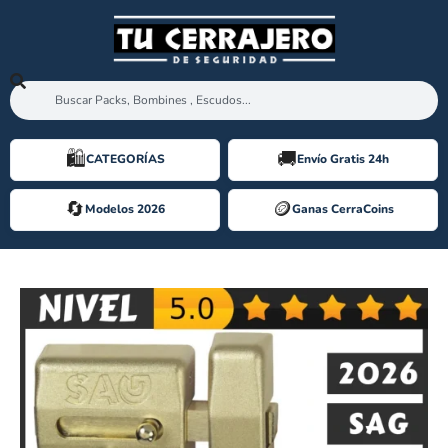
🛍️️
🚚
CATEGORÍAS
Envío Gratis 24h
🔄
🪙️
Modelos 2026
Ganas CerraCoins
CERROJO SAG EP60 MC CONDOR v8 [2026]