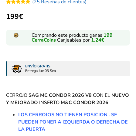
(
25
Reseñas de clientes)
Valorado
25
con
5.00
199
€
de 5 en
base a
valoraciones
de clientes
Comprando este producto ganas
199
CerraCoins
Canjeables por
1,24
€
ENVÍO GRATIS
Entrega Jue 03 Sep
C
ERROJO
SAG MC CONDOR 2026 V8
CON EL
NUEVO
Y MEJORADO
INSERTO
M&C CONDOR 2026
LOS CERROJOS NO TIENEN POSICIÓN . SE
PUEDEN PONER A IZQUIERDA O DERECHA DE
LA PUERTA