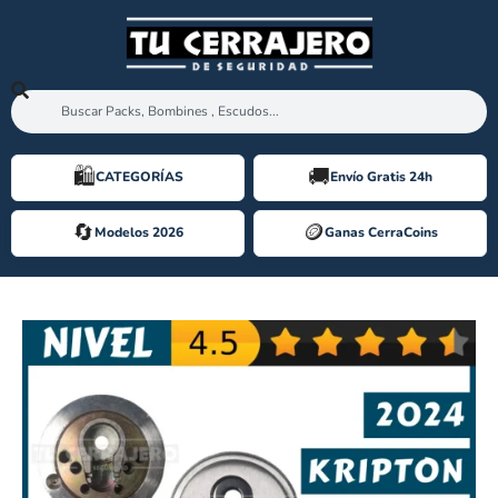
🛍️️
🚚
CATEGORÍAS
Envío Gratis 24h
🔄
🪙️
Modelos 2026
Ganas CerraCoins
ESCUDO DISEC KRIPTON DOM DIAMANT