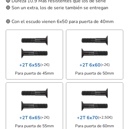
🔵 Dureza 10.9 Más resistentes que los de serie
🔵 Son un extra, los de serie también se entregan
🔵 Con el escudo vienen 6x50 para puerta de 40mm
+2T 6x55
+2T 6x60
(
+
2
€
)
(
+
2
€
)
Para puerta de 45mm
Para puerta de 50mm
+2T 6x65
+2T 6x70
(
+
2
€
)
(
+
2,50
€
)
Para puerta de 55mm
Para puerta de 60mm