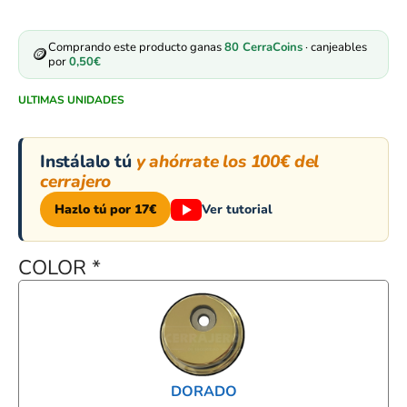
Comprando este producto ganas
80
CerraCoins
· canjeables
🪙
por
0,50
€
ULTIMAS UNIDADES
Instálalo tú
y ahórrate los 100€ del
cerrajero
Hazlo tú por 17€
Ver tutorial
COLOR
*
DORADO