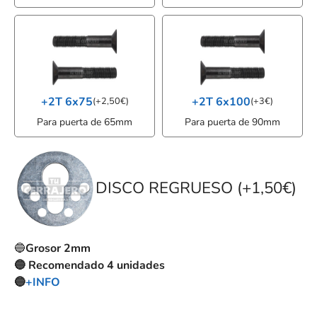
+2T 6x75
+2T 6x100
(
+
2,50
€
)
(
+
3
€
)
Para puerta de 65mm
Para puerta de 90mm
DISCO REGRUESO (+1,50€)
🔵
Grosor 2mm
🔵 Recomendado 4 unidades
🔵
+INFO