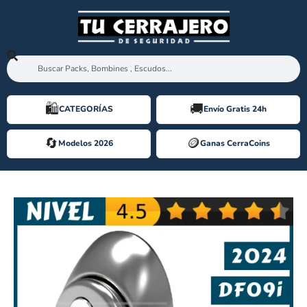
🛍️️
🚚
CATEGORÍAS
Envío Gratis 24h
🔄
🪙️
Modelos 2026
Ganas CerraCoins
ESCUDO MOTTURA DF09i VERSIÓN «i»