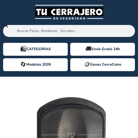
🛍️️
🚚
CATEGORÍAS
Envío Gratis 24h
🔄
🪙️
Modelos 2026
Ganas CerraCoins
COPIA DE LLAVE ESCUDO MAGNETICO DISEC MG210 ARCU – LLAVE 4W KM0P85