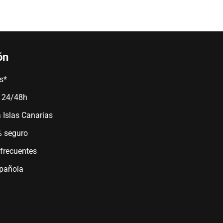
ón
is*
n 24/48h
a Islas Canarias
 seguro
frecuentes
spañola