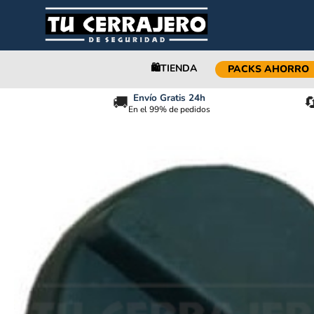
🛍️TIENDA
PACKS AHORRO
Envío Gratis 24h
🚚

En el 99% de pedidos
COPIA DE LLAVE ESCUDO MAGNETICO DISEC MRM29E – LLAVE 2W KM0P42