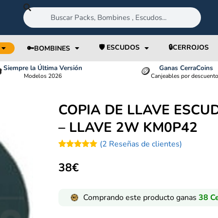
🛡️ ESCUDOS
🔒CERROJOS
🔑BOMBINES
Siempre la Última Versión
Ganas CerraCoins

🪙
Modelos 2026
Canjeables por descuent
COPIA DE LLAVE ESCU
– LLAVE 2W KM0P42
(
2
Reseñas de clientes)
Valorado
2
con
5.00
38
€
de 5 en
base a
valoraciones
de clientes
Comprando este producto ganas
38
Ce