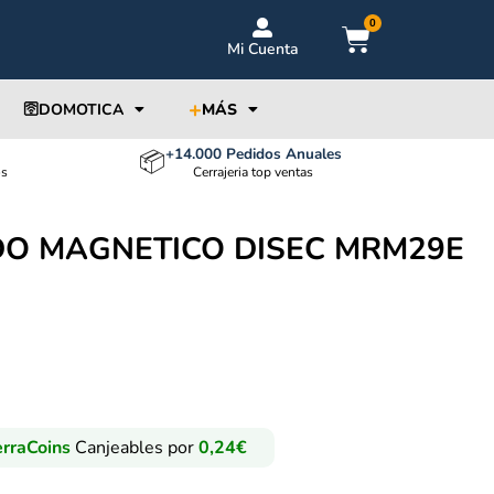
0
Mi Cuenta
+
🛜DOMOTICA
MÁS
+14.000 Pedidos Anuales
📦
os
Cerrajeria top ventas
DO MAGNETICO DISEC MRM29E
rraCoins
Canjeables por
0,24
€