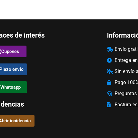
aces de interés
Informaci
Envío grat
Cupones
Entrega e
Plazo envío
Sin envío 
Pago 100%
Whatsapp
Preguntas 
idencias
Factura e
Abrir incidencia