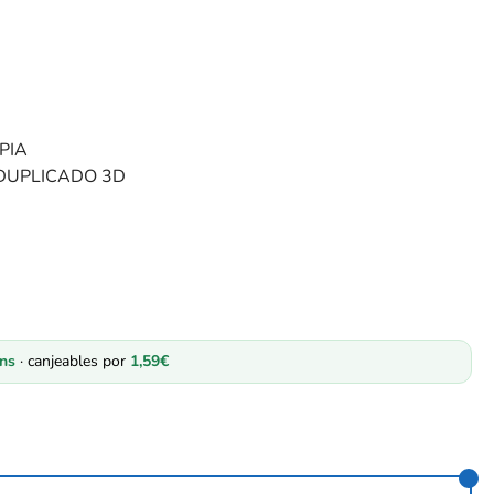
PIA
IDUPLICADO 3D
ns
· canjeables por
1,59
€