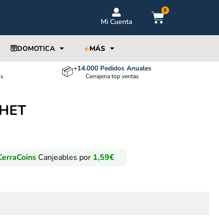
0
Mi Cuenta
+
🛜DOMOTICA
MÁS
+14.000 Pedidos Anuales
📦
os
Cerrajeria top ventas
CHET
erraCoins
Canjeables por
1,59
€