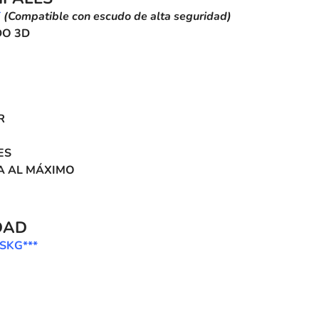
E
(Compatible con escudo de alta seguridad)
DO 3D
R
ES
A AL MÁXIMO
DAD
SKG***