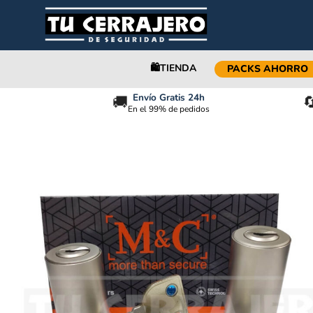
🛍️TIENDA
PACKS AHORRO
Envío Gratis 24h
🚚

En el 99% de pedidos
BOMBIN M&C MOVE FICHET