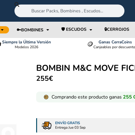
🛡️ ESCUDOS
🔒CERROJOS
🔑BOMBINES
Siempre la Última Versión
Ganas CerraCoins

🪙
Modelos 2026
Canjeables por descuent
BOMBIN M&C MOVE FI
255
€
Comprando este producto ganas
255
C
ENVÍO GRATIS
Entrega Jue 03 Sep