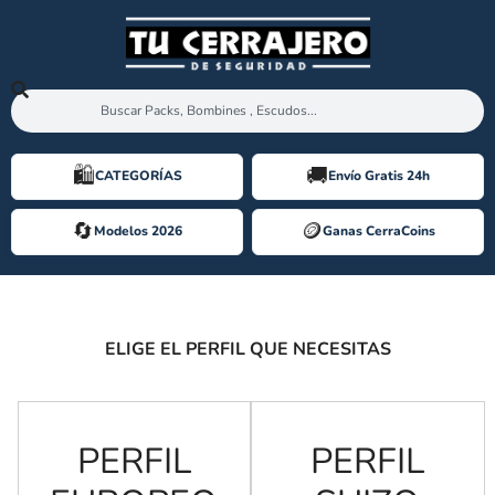
🛍️️
🚚
CATEGORÍAS
Envío Gratis 24h
🔄
🪙️
Modelos 2026
Ganas CerraCoins
BOMBINES DE SEGURIDAD
ELIGE EL PERFIL QUE NECESITAS
PERFIL
PERFIL