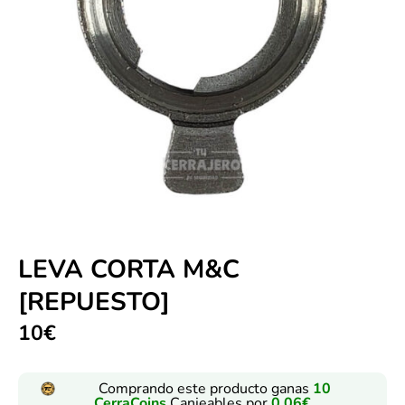
LEVA CORTA M&C
[REPUESTO]
10
€
Comprando este producto ganas
10
CerraCoins
Canjeables por
0,06
€