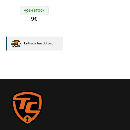
EN STOCK
9
€
Entrega Jue 03 Sep