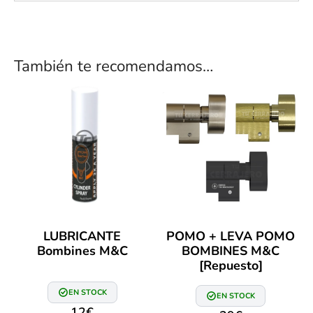
También te recomendamos…
LUBRICANTE
POMO + LEVA POMO
Bombines M&C
BOMBINES M&C
[Repuesto]
EN STOCK
EN STOCK
12
€