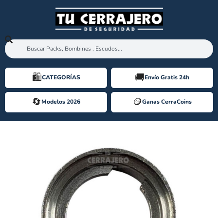
🛍️️
🚚
CATEGORÍAS
Envío Gratis 24h
🔄
🪙️
Modelos 2026
Ganas CerraCoins
LEVA CORTA M&C [REPUESTO]