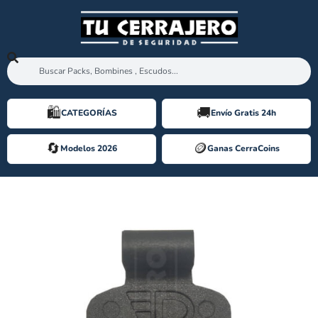
🛍️️
🚚
CATEGORÍAS
Envío Gratis 24h
🔄
🪙️
Modelos 2026
Ganas CerraCoins
REPUESTO TAPA PLASTICO LLAVE DISEC 4W