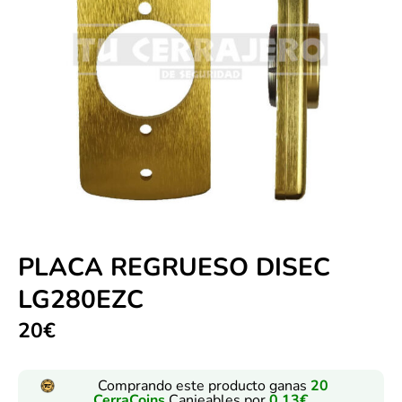
PLACA REGRUESO DISEC
LG280EZC
20
€
Comprando este producto ganas
20
CerraCoins
Canjeables por
0,13
€