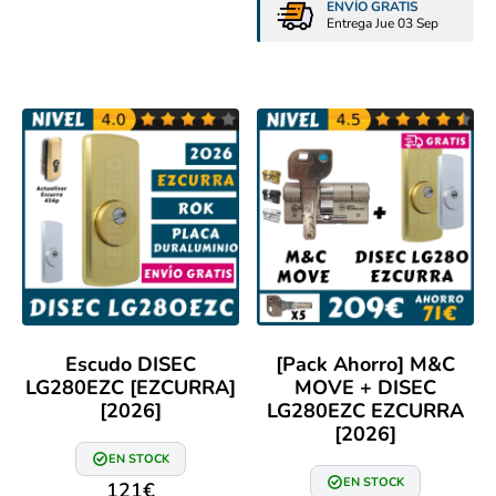
ENVÍO GRATIS
Entrega Jue 03 Sep
Escudo DISEC
[Pack Ahorro] M&C
LG280EZC [EZCURRA]
MOVE + DISEC
[2026]
LG280EZC EZCURRA
[2026]
EN STOCK
EN STOCK
121
€