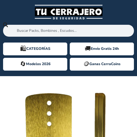
🛍️️
🚚
CATEGORÍAS
Envío Gratis 24h
🔄
🪙️
Modelos 2026
Ganas CerraCoins
PLACA REGRUESO DISEC LG280EZC